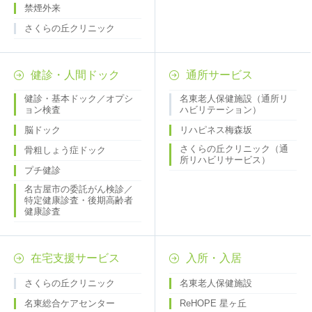
禁煙外来
さくらの丘クリニック
健診・人間ドック
通所サービス
健診・基本ドック／オプシ
名東老人保健施設（通所リ
ョン検査
ハビリテーション）
脳ドック
リハピネス梅森坂
さくらの丘クリニック（通
骨粗しょう症ドック
所リハビリサービス）
プチ健診
名古屋市の委託がん検診／
特定健康診査・後期高齢者
健康診査
在宅支援サービス
入所・入居
さくらの丘クリニック
名東老人保健施設
名東総合ケアセンター
ReHOPE 星ヶ丘