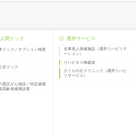
人間ドック
通所サービス
名東老人保健施設（通所リハビリテ
本ドック／オプション検査
ーション）
リハピネス梅森坂
う症ドック
さくらの丘クリニック（通所リハビ
リサービス）
の委託がん検診／特定健康
期高齢者健康診査