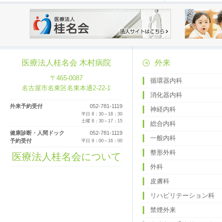
医療法人桂名会 木村病院
外来
〒465-0087
循環器内科
名古屋市名東区名東本通2-22-1
消化器内科
外来予約受付
052-781-1119
神経内科
平日 8：30～18：30
土曜 8：30～17：15
総合内科
健康診断・人間ドック
052-781-1119
一般内科
予約受付
平日 9：00～16：00
整形外科
医療法人桂名会について
外科
皮膚科
リハビリテーション科
禁煙外来