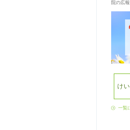
院の広報
けい
一覧