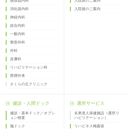
循環器内科
入院前のご案内
消化器内科
入院後のご案内
神経内科
総合内科
一般内科
整形外科
外科
皮膚科
リハビリテーション科
禁煙外来
さくらの丘クリニック
健診・人間ドック
通所サービス
健診・基本ドック／オプシ
名東老人保健施設（通所リ
ョン検査
ハビリテーション）
脳ドック
リハピネス梅森坂