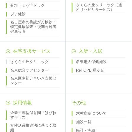
さくらの丘クリニック（通
骨粗しょう症ドック
所リハビリサービス）
プチ健診
名古屋市の委託がん検診／
特定健康診査・後期高齢者
健康診査
在宅支援サービス
入所・入居
さくらの丘クリニック
名東老人保健施設
名東総合ケアセンター
ReHOPE 星ヶ丘
名東区南部いきいき支援セ
ンター
採用情報
その他
企業主導型保育園「はぴね
木村病院について
すキッズ」
施設一覧
女性活躍推進法に基づく取
組
統計・実績