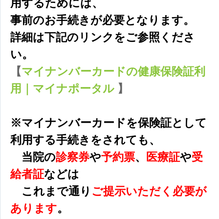
用するためには、
事前のお手続きが必要となります。
詳細は下記のリンクをご参照くださ
い。
【
マイナンバーカードの健康保険証利
用｜マイナポータル
】
※マイナンバーカードを保険証として
利用する手続きをされても、
当院の
診察券
や
予約票
、
医療証
や
受
給者証
などは
これまで通り
ご提示いただく必要が
あります
。