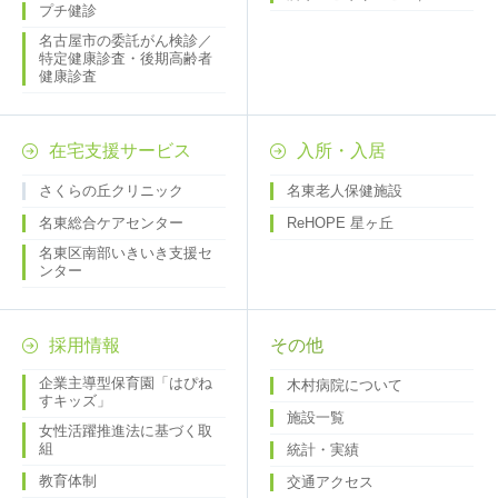
プチ健診
名古屋市の委託がん検診／
特定健康診査・後期高齢者
健康診査
在宅支援サービス
入所・入居
さくらの丘クリニック
名東老人保健施設
名東総合ケアセンター
ReHOPE 星ヶ丘
名東区南部いきいき支援セ
ンター
採用情報
その他
企業主導型保育園「はぴね
木村病院について
すキッズ」
施設一覧
女性活躍推進法に基づく取
組
統計・実績
教育体制
交通アクセス