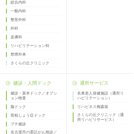
総合内科
一般内科
整形外科
外科
皮膚科
リハビリテーション科
禁煙外来
さくらの丘クリニック
健診・人間ドック
通所サービス
健診・基本ドック／オプシ
名東老人保健施設（通所リ
ョン検査
ハビリテーション）
脳ドック
リハピネス梅森坂
さくらの丘クリニック（通
骨粗しょう症ドック
所リハビリサービス）
プチ健診
名古屋市の委託がん検診／