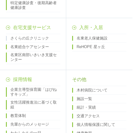
特定健康診査・後期高齢者
健康診査
在宅支援サービス
入所・入居
さくらの丘クリニック
名東老人保健施設
名東総合ケアセンター
ReHOPE 星ヶ丘
名東区南部いきいき支援セ
ンター
採用情報
その他
企業主導型保育園「はぴね
木村病院について
すキッズ」
施設一覧
女性活躍推進法に基づく取
組
統計・実績
教育体制
交通アクセス
先輩からのメッセージ
個人情報保護に関して
わたしたちの一日