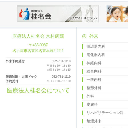
医療法人桂名会 木村病院
外来
〒465-0087
循環器内科
名古屋市名東区名東本通2-22-1
消化器内科
外来予約受付
052-781-1119
神経内科
平日 8：30～18：30
土曜 8：30～17：15
総合内科
健康診断・人間ドック
052-781-1119
一般内科
予約受付
平日 9：00～16：00
整形外科
医療法人桂名会について
外科
皮膚科
リハビリテーション科
禁煙外来