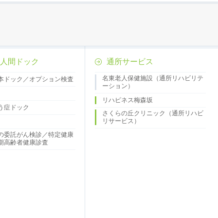
人間ドック
通所サービス
名東老人保健施設（通所リハビリテ
本ドック／オプション検査
ーション）
リハピネス梅森坂
う症ドック
さくらの丘クリニック（通所リハビ
リサービス）
の委託がん検診／特定健康
期高齢者健康診査