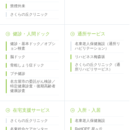
禁煙外来
さくらの丘クリニック
健診・人間ドック
通所サービス
健診・基本ドック／オプシ
名東老人保健施設（通所リ
ョン検査
ハビリテーション）
脳ドック
リハピネス梅森坂
さくらの丘クリニック（通
骨粗しょう症ドック
所リハビリサービス）
プチ健診
名古屋市の委託がん検診／
特定健康診査・後期高齢者
健康診査
在宅支援サービス
入所・入居
さくらの丘クリニック
名東老人保健施設
名東総合ケアセンター
ReHOPE 星ヶ丘