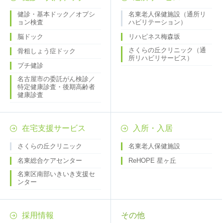
健診・基本ドック／オプシ
名東老人保健施設（通所リ
ョン検査
ハビリテーション）
脳ドック
リハピネス梅森坂
さくらの丘クリニック（通
骨粗しょう症ドック
所リハビリサービス）
プチ健診
名古屋市の委託がん検診／
特定健康診査・後期高齢者
健康診査
在宅支援サービス
入所・入居
さくらの丘クリニック
名東老人保健施設
名東総合ケアセンター
ReHOPE 星ヶ丘
名東区南部いきいき支援セ
ンター
採用情報
その他