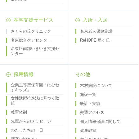
在宅支援サービス
入所・入居
さくらの丘クリニック
名東老人保健施設
名東総合ケアセンター
ReHOPE 星ヶ丘
名東区南部いきいき支援セ
ンター
採用情報
その他
企業主導型保育園「はぴね
木村病院について
すキッズ」
施設一覧
女性活躍推進法に基づく取
組
統計・実績
教育体制
交通アクセス
先輩からのメッセージ
個人情報保護に関して
わたしたちの一日
健康教室