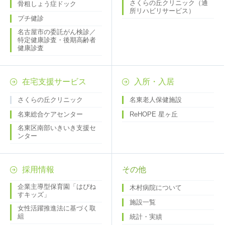
さくらの丘クリニック（通
骨粗しょう症ドック
所リハビリサービス）
プチ健診
名古屋市の委託がん検診／
特定健康診査・後期高齢者
健康診査
在宅支援サービス
入所・入居
さくらの丘クリニック
名東老人保健施設
名東総合ケアセンター
ReHOPE 星ヶ丘
名東区南部いきいき支援セ
ンター
採用情報
その他
企業主導型保育園「はぴね
木村病院について
すキッズ」
施設一覧
女性活躍推進法に基づく取
組
統計・実績