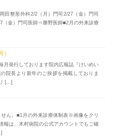
岡田整形外科2/2（月）門司2/27（金）門司
/27（金）門司医師⇒勝野医師■2月の外来診療
号）
毎月発行しております院内広報誌『けいめい
院の院長より新年のご挨拶を掲載しておりま
[…]
ません。■1月の外来診療体制表※画像をクリ
診情報は、木村病院の公式アカウントでもご確
]