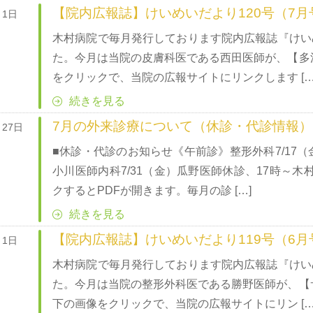
【院内広報誌】けいめいだより120号（7月
月1日
木村病院で毎月発行しております院内広報誌『けいめ
た。今月は当院の皮膚科医である西田医師が、【多
をクリックで、当院の広報サイトにリンクします […
続きを見る
7月の外来診療について（休診・代診情報）
月27日
■休診・代診のお知らせ《午前診》整形外科7/17（
小川医師内科7/31（金）瓜野医師休診、17時～
クするとPDFが開きます。毎月の診 […]
続きを見る
【院内広報誌】けいめいだより119号（6月
月1日
木村病院で毎月発行しております院内広報誌『けいめ
た。今月は当院の整形外科医である勝野医師が、【
下の画像をクリックで、当院の広報サイトにリン […