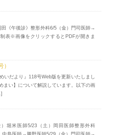
岡田《午後診》整形外科6/5（金）門司医師→
体制表※画像をクリックするとPDFが開きま
号）
いだより』118号Web版を更新いたしまし
めまい】について解説しています。以下の画
]
金）堀米医師5/23（土）岡田医師整形外科
木）中島医師→勝野医師5/29（金）門司医師→