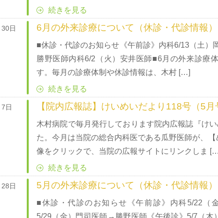
続きを見る
6月の外来診療について（休診・代診情報）
月30日
■休診・代診のお知らせ《午前診》内科6/13（土）
勝野医師内科6/2（火）安井医師■6月の外来診療
す。毎月の診療体制や休診情報は、木村 […]
続きを見る
【院内広報誌】けいめいだより118号（5月
月7日
木村病院で毎月発行しております院内広報誌『けいめ
た。今月は当院の総合内科医である瓜野医師が、【
像をクリックで、当院の広報サイトにリンクしま […
続きを見る
5月の外来診療について（休診・代診情報）
月28日
■休診・代診のお知らせ《午前診》内科5/22（
5/29（金）門司医師→勝野医師《午後診》5/7（