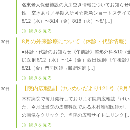
名東老人保健施設の入所空き情報についてお知らせ
性 空きあり／早期入所可☆緊急ショートステイ
8/12（水）〜8/14（金）8/18（火）〜8/ […]
続きを見る
8月の外来診療について（休診・代診情報）
月30日
■休診・代診のお知らせ《午前診》整形外科8/10（金
尻医師8/12（水）〜14（金）西田医師《午後診
8/21（金）門司医師→勝野医師 […]
続きを見る
【院内広報誌】けいめいだより121号（8月
月30日
木村病院で毎月発行しております院内広報誌『けいめ
た。今月は当院の皮膚科医である木村雅昭医師が、
の画像をクリックで、当院の広報サイトにリンク […
続きを見る