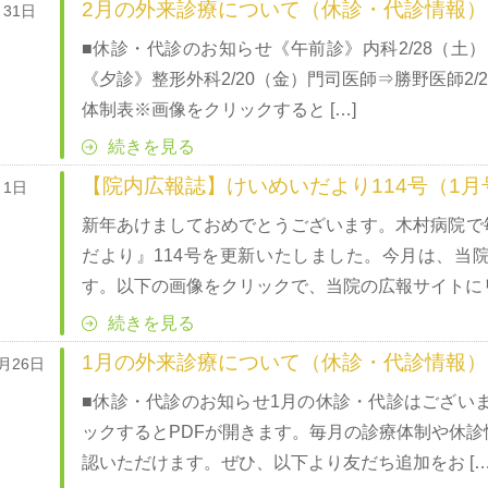
2月の外来診療について（休診・代診情報）
月31日
■休診・代診のお知らせ《午前診》内科2/28（土）
《夕診》整形外科2/20（金）門司医師⇒勝野医師2
体制表※画像をクリックすると […]
続きを見る
【院内広報誌】けいめいだより114号（1月
月1日
新年あけましておめでとうございます。木村病院で
だより』114号を更新いたしました。今月は、当
す。以下の画像をクリックで、当院の広報サイトにリ 
続きを見る
1月の外来診療について（休診・代診情報）
2月26日
■休診・代診のお知らせ1月の休診・代診はござい
ックするとPDFが開きます。毎月の診療体制や休
認いただけます。ぜひ、以下より友だち追加をお […