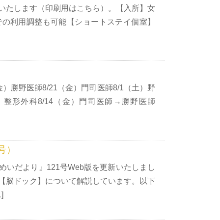
いたします（印刷用はこちら）。【入所】女
での利用調整も可能【ショートステイ個室】
）勝野医師8/21（金）門司医師8/1（土）野
》整形外科8/14（金）門司医師→勝野医師
号）
いだより』121号Web版を更新いたしまし
【脳ドック】について解説しています。以下
]